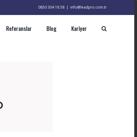
0850 304 18 58
|
info@leadpro.com.tr
Referanslar
Blog
Kariyer