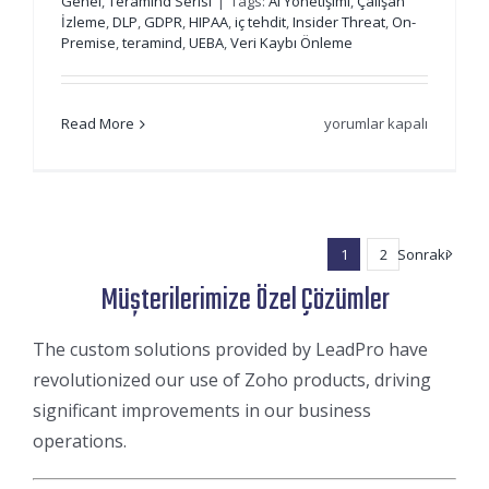
Genel
,
Teramind Serisi
|
Tags:
AI Yönetişimi
,
Çalışan
İzleme
,
DLP
,
GDPR
,
HIPAA
,
iç tehdit
,
Insider Threat
,
On-
Premise
,
teramind
,
UEBA
,
Veri Kaybı Önleme
Teramind
Read More
yorumlar kapalı
Nedir?
DLP,
İç
Tehdit
ve
1
2
Sonraki
AI
Müşterilerimize Özel Çözümler
İzleme
Platformu
The custom solutions provided by LeadPro have
|
LeadPro
revolutionized our use of Zoho products, driving
için
significant improvements in our business
operations.