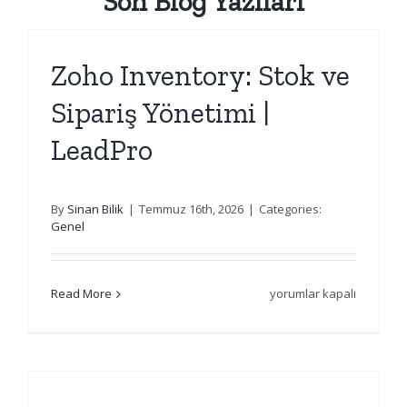
Son Blog Yazıları
Zoho Inventory: Stok ve
Sipariş Yönetimi |
LeadPro
By
Sinan Bilik
|
Temmuz 16th, 2026
|
Categories:
Genel
Zoho
Read More
yorumlar kapalı
Inventory:
Stok
ve
Sipariş
Yönetimi