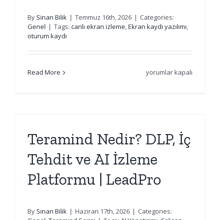
|
By
Sinan Bilik
|
Temmuz 16th, 2026
|
Categories:
LeadPro
Genel
|
Tags:
canlı ekran izleme
,
Ekran kaydı yazılımı
,
için
oturum kaydı
için
Read More
yorumlar kapalı
Teramind Nedir? DLP, İç
Tehdit ve AI İzleme
Platformu | LeadPro
By
Sinan Bilik
|
Haziran 17th, 2026
|
Categories: