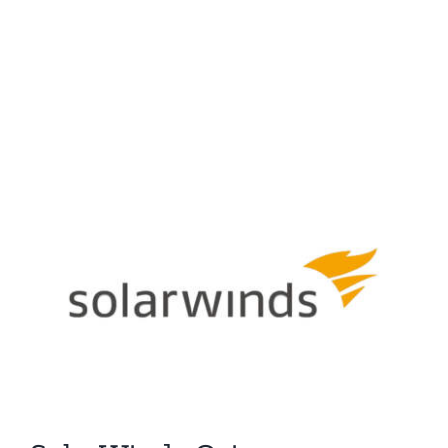
View
Larger
Image