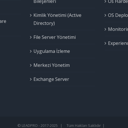
Bileşenleri
Os Harde
Kimlik Yönetimi (Active
OS Deplo
are
Directory)
Monitori
File Server Yönetimi
Experienc
Uygulama İzleme
Merkezi Yönetim
Exchange Server
© LEADPRO - 2017-2025 | Tüm Hakları Saklıdır |