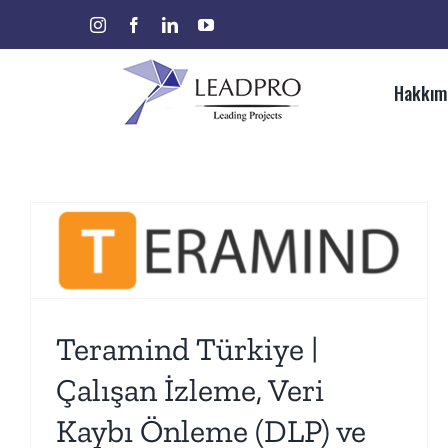
Skip
instagram
facebook
linkedin
youtube
Ara:
to
content
Hakkım
Teramind Türkiye |
Çalışan İzleme, Veri
Kaybı Önleme (DLP) ve