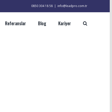
0850 304 18 58
|
info@leadpro.com.tr
Referanslar
Blog
Kariyer