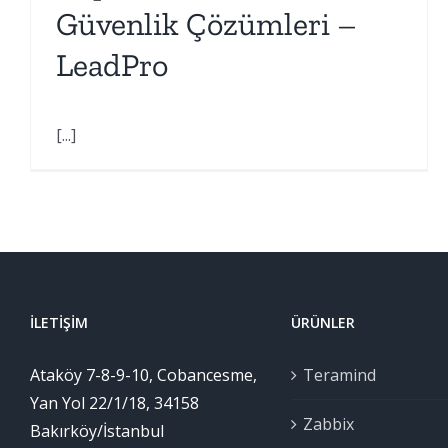
Güvenlik Çözümleri –
LeadPro
[...]
İLETIŞIM
ÜRÜNLER
Ataköy 7-8-9-10, Cobancesme,
Teramind
Yan Yol 22/1/18, 34158
Zabbix
Bakırköy/İstanbul