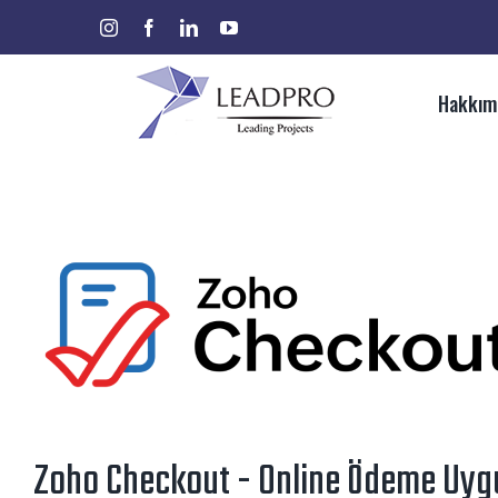
Skip
instagram
facebook
linkedin
youtube
Ara:
to
content
Hakkım
Zoho Checkout - Online Ödeme Uyg