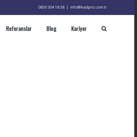
0850 304 18 58
|
info@leadpro.com.tr
Referanslar
Blog
Kariyer