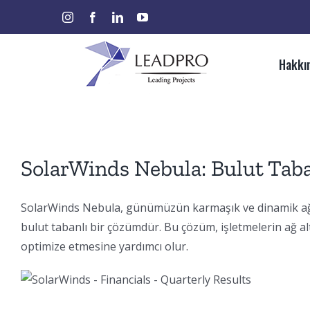
Skip
instagram
facebook
linkedin
youtube
Ara:
to
content
Hakkı
SolarWinds Nebula: Bulut Tab
SolarWinds Nebula, günümüzün karmaşık ve dinamik ağ o
bulut tabanlı bir çözümdür. Bu çözüm, işletmelerin ağ a
optimize etmesine yardımcı olur.