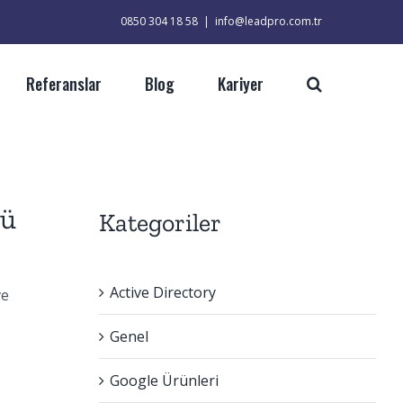
0850 304 18 58
|
info@leadpro.com.tr
Referanslar
Blog
Kariyer
mü
Kategoriler
Active Directory
ve
Genel
Google Ürünleri