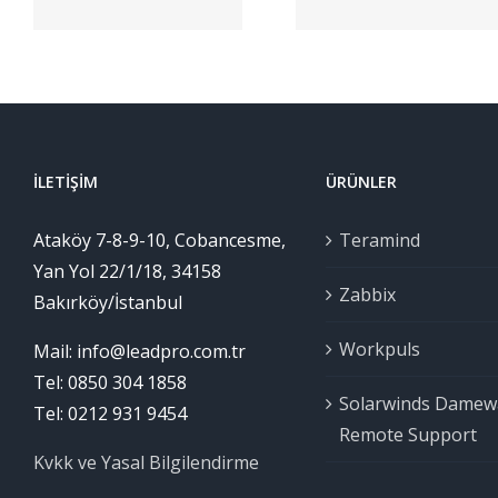
Platform
LeadPr
İLETIŞIM
ÜRÜNLER
Ataköy 7-8-9-10, Cobancesme,
Teramind
Yan Yol 22/1/18, 34158
Zabbix
Bakırköy/İstanbul
Workpuls
Mail: info@leadpro.com.tr
Tel: 0850 304 1858
Solarwinds Damew
Tel: 0212 931 9454
Remote Support
Kvkk ve Yasal Bilgilendirme