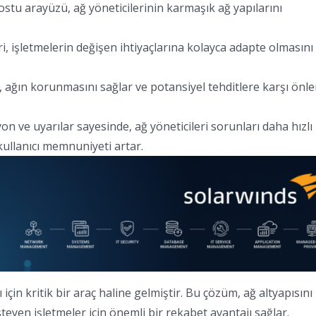
ostu arayüzü, ağ yöneticilerinin karmaşık ağ yapılarını
ri, işletmelerin değişen ihtiyaçlarına kolayca adapte olmasını
i, ağın korunmasını sağlar ve potansiyel tehditlere karşı önl
on ve uyarılar sayesinde, ağ yöneticileri sorunları daha hızlı
e kullanıcı memnuniyeti artar.
n kritik bir araç haline gelmiştir. Bu çözüm, ağ altyapısını
eyen işletmeler için önemli bir rekabet avantajı sağlar.