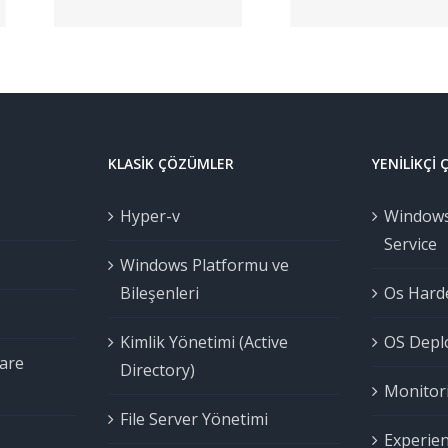
u |
Tek Ekran
o
Yönetim
KLASIK ÇÖZÜMLER
YENILIKÇI
Hyper-v
Windows
Service
Windows Platformu ve
Bileşenleri
Os Harde
Kimlik Yönetimi (Active
OS Deplo
are
Directory)
Monitori
File Server Yönetimi
Experien