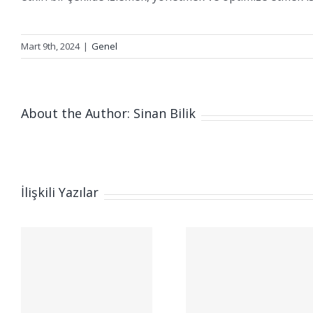
Mart 9th, 2024
|
Genel
About the Author: Sinan Bilik
İlişkili Yazılar
Terami
Nedir? D
İç Tehdit
AI İzle