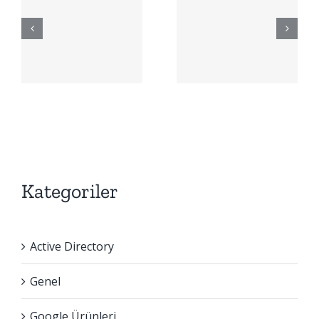
:
Nedir? DLP,
İç Tehdit ve
AI İzleme
|
Platformu |
LeadPro
Kategoriler
Active Directory
Genel
Google Ürünleri