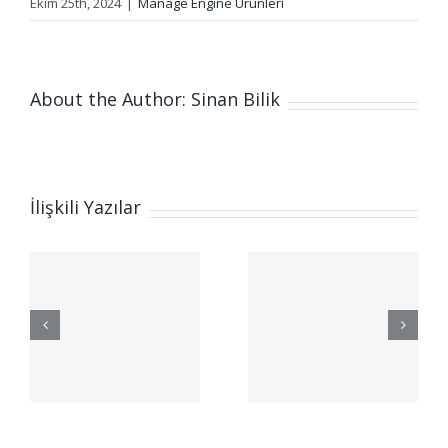
Ekim 25th, 2024
|
Manage Engine Ürünleri
About the Author: Sinan Bilik
İlişkili Yazılar
ManageEngine
gine
Endpoint
DLP Plus’ın
ManageEng
Başlıca
DDI
Özellikleri
Central
Güçlü Veri
Koruma