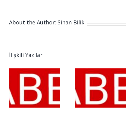
About the Author: Sinan Bilik
İlişkili Yazılar
Zabbix
ver
AutoDiscover
ooting
Metodları