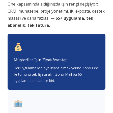
One kapsamında aldığınızda işin rengi değişiyor:
CRM, muhasebe, proje yönetimi, İK, e-posta, destek
masası ve daha fazlası —
65+ uygulama, tek
abonelik, tek fatura.
Müşteriler İçin Fiyat Avantajı
Her uygulama için ayrı lisans almak yerine Zoho One
ile tümünü tek fiyata alın. Zoho Mail bu 65
uygulamadan sadece biri.