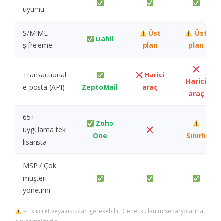
uyumu
S/MIME
Üst
Üst
Dahil
şifreleme
plan
plan
Transactional
Harici
Harici
e-posta (API)
ZeptoMail
araç
araç
65+
Zoho
uygulama tek
One
Sınırlı
lisansta
MSP / Çok
müşteri
yönetimi
= Ek ücret veya üst plan gerekebilir. Genel kullanım senaryolarına