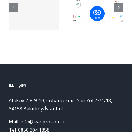
Destek İçin
ile Müşteri
Güçlü Bir
İlişkilerinin
Araç Zoho
İyileştirilmesi
Assist
İLETIŞIM
Ataköy 7-8-9-10, Cobancesme, Yan Yol 22/1/18,
34158 Bakırköy/İstanbul
Mail: info@leadpro.com.tr
Tel: 0850 304 1858