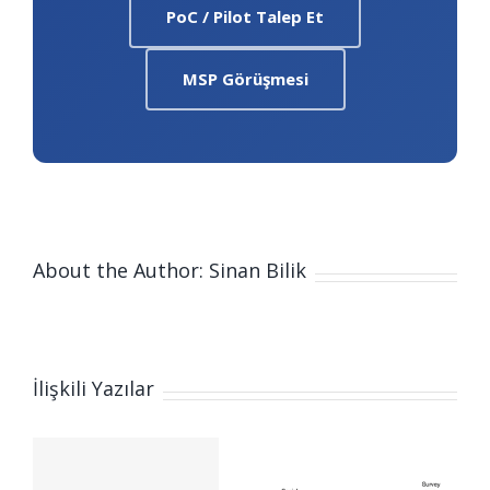
PoC / Pilot Talep Et
MSP Görüşmesi
About the Author: Sinan Bilik
İlişkili Yazılar
M
e
İşbirliği ve
Zoho CRM