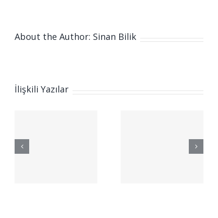
About the Author: Sinan Bilik
İlişkili Yazılar
Teramind
:
Nedir? DLP,
İç Tehdit ve
AI İzleme
|
Platformu |
LeadPro