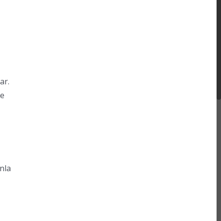
ar.
ve
nla