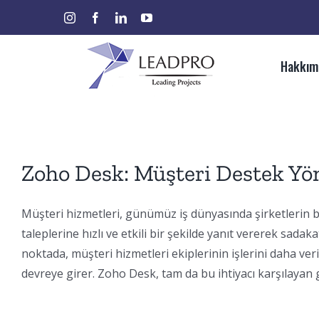
Skip
instagram
facebook
linkedin
youtube
Ara:
to
content
Hakkım
Zoho Desk: Müşteri Destek Y
Müşteri hizmetleri, günümüz iş dünyasında şirketlerin başa
taleplerine hızlı ve etkili bir şekilde yanıt vererek sadaka
noktada, müşteri hizmetleri ekiplerinin işlerini daha ver
devreye girer. Zoho Desk, tam da bu ihtiyacı karşılayan 