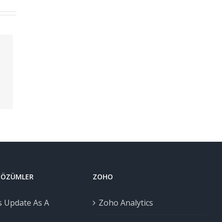
 ÇÖZÜMLER
ZOHO
 Update As A
Zoho Analytics