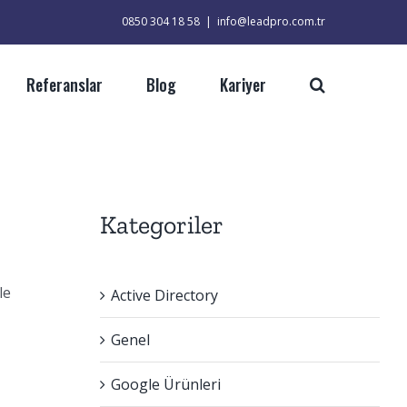
0850 304 18 58
|
info@leadpro.com.tr
Referanslar
Blog
Kariyer
Kategoriler
le
Active Directory
Genel
Google Ürünleri