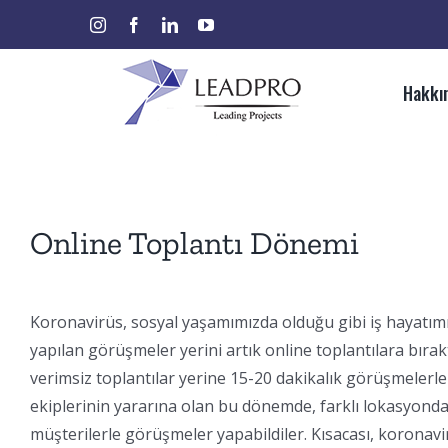
Skip
instagram
facebook
linkedin
youtube
Ara:
to
content
Hakkı
Online Toplantı Dönemi
Koronavirüs, sosyal yaşamımızda olduğu gibi iş hayatımı
yapılan görüşmeler yerini artık online toplantılara bırak
verimsiz toplantılar yerine 15-20 dakikalık görüşmelerle i
ekiplerinin yararına olan bu dönemde, farklı lokasyondaki
müşterilerle görüşmeler yapabildiler. Kısacası, koronavi