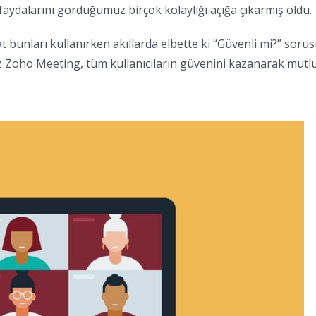
aydalarını gördüğümüz birçok kolaylığı açığa çıkarmış oldu.
kat bunları kullanırken akıllarda elbette ki “Güvenli mi?” soru
iz Zoho Meeting, tüm kullanıcıların güvenini kazanarak mutl