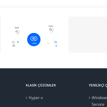
İşbirliği ve
RM
Destek İçin
ri
Güçlü Bir
nin
Araç Zoho
mesi
Assist
KLASIK ÇÖZÜMLER
YENILIKÇI
Hyper-v
Windows
Service