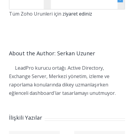
Tüm Zoho Urunleri için
ziyaret ediniz
About the Author: Serkan Uzuner
LeadPro kurucu ortağı. Active Directory,
Exchange Server, Merkezi yönetim, izleme ve
raporlama konularında dikey uzmanlaşırken
eğlenceli dashboard'lar tasarlamayı unutmuyor.
İlişkili Yazılar
Zoho CRM
l
Workqueue